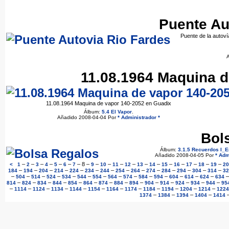
Puente Au
Puente de la autoví
A
11.08.1964 Maquina d
11.08.1964 Maquina de vapor 140-2052 en Guadix
Álbum:
5.4 El Vapor
.
Añadido 2008-04-04 Por
* Administrador *
Bol
Álbum:
3.1.5 Recuerdos I_E
Añadido 2008-04-05 Por
* Adm
–
–
–
–
–
–
–
8
–
–
–
–
–
–
–
–
–
–
–
–
<
1
2
3
4
5
6
7
9
10
11
12
13
14
15
16
17
18
19
20
–
–
–
–
–
–
–
–
–
–
–
–
–
–
184
194
204
214
224
234
244
254
264
274
284
294
304
314
32
–
–
–
–
–
–
–
–
–
–
–
–
–
–
504
514
524
534
544
554
564
574
584
594
604
614
624
634
–
–
–
–
–
–
–
–
–
–
–
–
–
–
814
824
834
844
854
864
874
884
894
904
914
924
934
944
95
–
–
–
–
–
–
–
–
–
–
–
–
1114
1124
1134
1144
1154
1164
1174
1184
1194
1204
1214
1224
–
–
–
–
1374
1384
1394
1404
1414