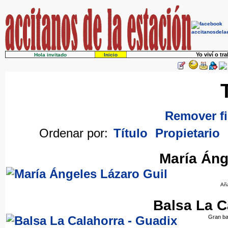
Yo viví o tr
Hola invitado
Inicio
Remover fi
Ordenar por:
Título
Propietario
María Áng
Añ
Balsa La C
Gran bal