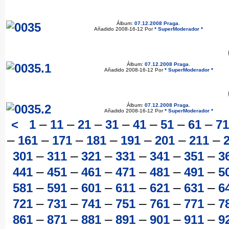
Álbum:
07.12.2008 Praga
.
Añadido 2008-16-12 Por
* SuperModerador *
Álbum:
07.12.2008 Praga
.
Añadido 2008-16-12 Por
* SuperModerador *
Álbum:
07.12.2008 Praga
.
Añadido 2008-16-12 Por
* SuperModerador *
–
–
–
–
–
–
–
<
1
11
21
31
41
51
61
71
–
–
–
–
–
–
–
161
171
181
191
201
211
–
–
–
–
–
–
301
311
321
331
341
351
3
–
–
–
–
–
–
441
451
461
471
481
491
5
–
–
–
–
–
–
581
591
601
611
621
631
6
–
–
–
–
–
–
721
731
741
751
761
771
7
–
–
–
–
–
–
861
871
881
891
901
911
9