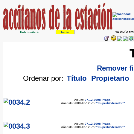
Yo viví o tr
Hola invitado
Inicio
Remover fi
Ordenar por:
Título
Propietario
Álbum:
07.12.2008 Praga
.
Añadido 2008-16-12 Por
* SuperModerador *
Álbum:
07.12.2008 Praga
.
Añadido 2008-16-12 Por
* SuperModerador *