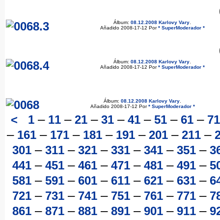
Álbum:
08.12.2008 Karlovy Vary
.
Añadido 2008-17-12 Por
* SuperModerador *
Álbum:
08.12.2008 Karlovy Vary
.
Añadido 2008-17-12 Por
* SuperModerador *
Álbum:
08.12.2008 Karlovy Vary
.
Añadido 2008-17-12 Por
* SuperModerador *
–
–
–
–
–
–
–
<
1
11
21
31
41
51
61
71
–
–
–
–
–
–
–
161
171
181
191
201
211
–
–
–
–
–
–
301
311
321
331
341
351
3
–
–
–
–
–
–
441
451
461
471
481
491
5
–
–
–
–
–
–
581
591
601
611
621
631
6
–
–
–
–
–
–
721
731
741
751
761
771
7
–
–
–
–
–
–
861
871
881
891
901
911
9