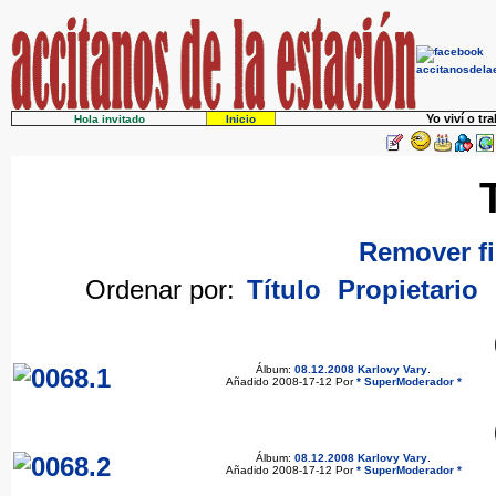
Yo viví o tr
Hola invitado
Inicio
Remover fi
Ordenar por:
Título
Propietario
Álbum:
08.12.2008 Karlovy Vary
.
Añadido 2008-17-12 Por
* SuperModerador *
Álbum:
08.12.2008 Karlovy Vary
.
Añadido 2008-17-12 Por
* SuperModerador *