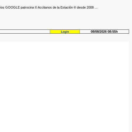
ios GOOGLE patrocina © Accitanos de la Estación ® desde 2008 ...
08/08/2026 08:55h
Login