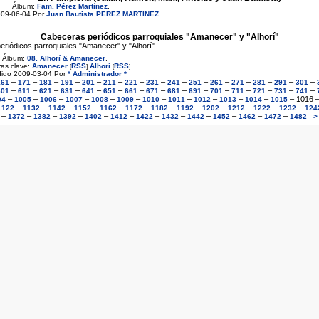
Álbum:
Fam. Pérez Martínez
.
009-06-04 Por
Juan Bautista PEREZ MARTINEZ
Cabeceras periódicos parroquiales "Amanecer" y "Alhorí"
riódicos parroquiales "Amanecer" y "Alhorí"
Álbum:
08. Alhorí & Amanecer
.
ras clave:
Amanecer
RSS
Alhorí
RSS
[
]
[
]
ido 2009-03-04 Por
* Administrador *
–
–
–
–
–
–
–
–
–
–
–
–
–
–
–
161
171
181
191
201
211
221
231
241
251
261
271
281
291
301
–
–
–
–
–
–
–
–
–
–
–
–
–
–
–
601
611
621
631
641
651
661
671
681
691
701
711
721
731
741
–
–
–
–
–
–
–
–
–
–
–
–
1016
04
1005
1006
1007
1008
1009
1010
1011
1012
1013
1014
1015
–
–
–
–
–
–
–
–
–
–
–
–
1122
1132
1142
1152
1162
1172
1182
1192
1202
1212
1222
1232
124
–
–
–
–
–
–
–
–
–
–
–
–
1372
1382
1392
1402
1412
1422
1432
1442
1452
1462
1472
1482
>