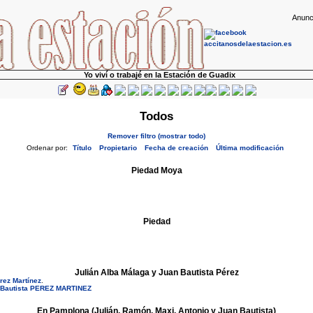
Anunc
Yo viví o trabajé en la Estación de Guadix
Todos
Remover filtro (mostrar todo)
Ordenar por:
Título
Propietario
Fecha de creación
Última modificación
Piedad Moya
Piedad
Julián Alba Málaga y Juan Bautista Pérez
rez Martínez
.
 Bautista PEREZ MARTINEZ
En Pamplona (Julián, Ramón, Maxi, Antonio y Juan Bautista)