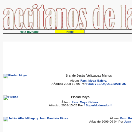
Hola invitado
Inicio
Sra. de Jesús Velázquez Martos
Álbum:
Fam. Moya Galera
.
Añadido 2008-12-05 Por
Paco VELAZQUEZ MARTOS
Piedad Moya
Álbum:
Fam. Moya Galera
.
Añadido 2008-15-05 Por
* SuperModerador *
Álbum:
Fam. Pé
Añadido 2009-06-04 Por
Juan