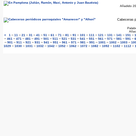
Añadido 2
Cabeceras pe
Palab
Añad
–
–
–
–
–
–
–
–
–
–
–
–
–
–
–
–
<
1
11
21
31
41
51
61
71
81
91
101
111
121
131
141
151
–
–
–
–
–
–
–
–
–
–
–
–
–
–
–
461
471
481
491
501
511
521
531
541
551
561
571
581
591
–
–
–
–
–
–
–
–
–
–
–
–
–
–
901
911
921
931
941
951
961
971
981
991
1001
1002
1003
10
–
–
–
–
–
–
–
–
–
–
–
–
1029
1030
1031
1032
1042
1052
1062
1072
1082
1092
1102
1112