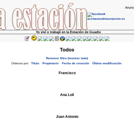
Anunc
Yo viví o trabajé en la Estación de Guadix
Todos
Remover filtro (mostrar todo)
Ordenar por:
Título
Propietario
Fecha de creación
Última modificación
Francisco
Ana Loli
Juan Antonio