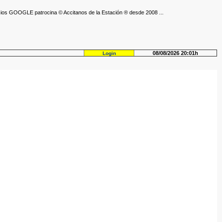
ios GOOGLE patrocina © Accitanos de la Estación ® desde 2008 ...
08/08/2026 20:01h
Login