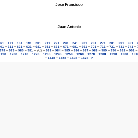
Jose Francisco
Juan Antonio
–
–
–
–
–
–
–
–
–
–
–
–
–
–
–
161
171
181
191
201
211
221
231
241
251
261
271
281
291
301
–
–
–
–
–
–
–
–
–
–
–
–
–
–
–
601
611
621
631
641
651
661
671
681
691
701
711
721
731
741
–
–
–
–
982
–
–
–
–
–
–
–
–
–
–
978
979
980
981
983
984
985
986
987
988
989
990
991
992
–
–
–
–
–
–
–
–
–
–
–
–
1198
1208
1218
1228
1238
1248
1258
1268
1278
1288
1298
1308
131
–
–
–
–
1448
1458
1468
1478
>