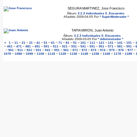
SEGURA MARTINEZ, Jose Francisco
Álbum:
3.2.3 Individuales II_Encuentro
.
Añadido 2009-04-05 Por
* SuperModerador *
TAPIA MIRON, Juan Antonio
Álbum:
3.2.3 Individuales II_Encuentro
.
Añadido 2009-03-05 Por
* Administrador *
–
–
–
–
–
–
–
–
–
–
–
–
–
–
–
–
<
1
11
21
31
41
51
61
71
81
91
101
111
121
131
141
151
–
–
–
–
–
–
–
–
–
–
–
–
–
–
–
461
471
481
491
501
511
521
531
541
551
561
571
581
591
–
–
–
–
–
–
–
–
–
–
–
–
–
–
–
901
911
921
931
941
951
961
971
972
973
974
975
976
977
–
–
–
–
–
–
–
–
–
–
–
–
1078
1088
1098
1108
1118
1128
1138
1148
1158
1168
1178
1188