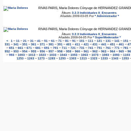
RIVAS PARIS, Maria Dolores Cónyuge de HERNANDEZ GRANDE,
Álbum:
3.2.3 Individuales II_Encuentro
.
Añadido 2009-03-05 Por
* Administrador *
RIVAS PARIS, Maria Dolores Cónyuge de HERNANDEZ GRANDE,
Álbum:
3.2.3 Individuales II_Encuentro
.
Añadido 2009-04-05 Por
* SuperModerador *
–
–
–
–
–
–
–
–
–
–
–
–
–
–
–
<
1
11
21
31
41
51
61
71
81
91
101
111
121
131
141
151
–
–
–
–
–
–
–
–
–
–
–
–
–
–
331
341
351
361
371
381
391
401
411
421
431
441
451
461
47
–
–
–
–
–
–
–
–
–
–
–
–
–
–
651
661
671
681
691
701
711
721
731
741
751
761
771
781
–
–
–
–
–
–
–
–
–
–
–
–
–
–
952
953
954
955
956
957
958
959
960
961
962
963
964
965
96
–
–
–
–
–
–
–
–
–
–
–
–
993
1003
1013
1023
1033
1043
1053
1063
1073
1083
1093
1103
–
–
–
–
–
–
–
–
–
–
1253
1263
1273
1283
1293
1303
1313
1323
1333
1343
1353