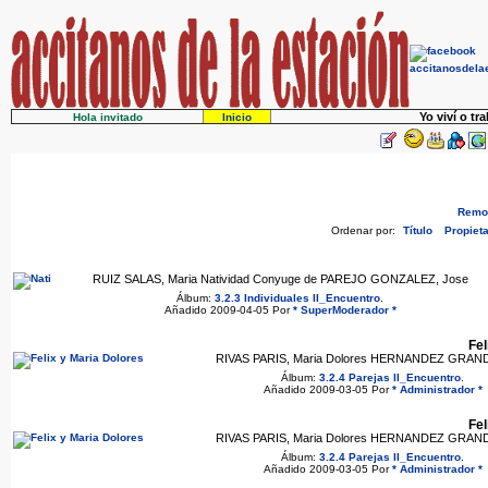
Yo viví o tr
Hola invitado
Inicio
Remov
Ordenar por:
Título
Propieta
RUIZ SALAS, Maria Natividad Conyuge de PAREJO GONZALEZ, Jose
Álbum:
3.2.3 Individuales II_Encuentro
.
Añadido 2009-04-05 Por
* SuperModerador *
Fel
RIVAS PARIS, Maria Dolores HERNANDEZ GRANDE
Álbum:
3.2.4 Parejas II_Encuentro
.
Añadido 2009-03-05 Por
* Administrador *
Fel
RIVAS PARIS, Maria Dolores HERNANDEZ GRANDE
Álbum:
3.2.4 Parejas II_Encuentro
.
Añadido 2009-03-05 Por
* Administrador *