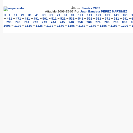
Álbum:
Fiestas 2009
.
Añadido 2009-25-07 Por
Juan Bautista PEREZ MARTINEZ
–
–
–
–
–
–
–
–
–
–
–
–
–
–
–
–
<
1
11
21
31
41
51
61
71
81
91
101
111
121
131
141
151
–
–
–
–
–
–
–
–
–
–
–
–
–
–
–
461
471
481
491
501
511
521
531
541
551
561
571
581
591
–
–
–
–
–
–
–
–
–
–
–
–
–
–
–
739
740
741
742
743
744
745
746
756
766
776
786
796
806
8
–
–
–
–
–
–
–
–
–
–
–
–
1096
1106
1116
1126
1136
1146
1156
1166
1176
1186
1196
1206