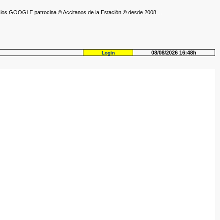
ios GOOGLE patrocina © Accitanos de la Estación ® desde 2008 ...
08/08/2026 16:48h
Login