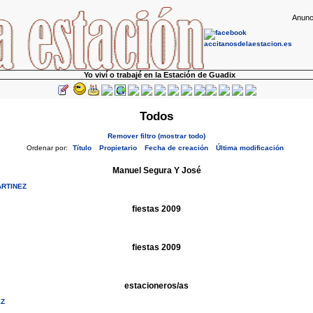
Anunc
Yo viví o trabajé en la Estación de Guadix
Todos
Remover filtro (mostrar todo)
Ordenar por:
Título
Propietario
Fecha de creación
Última modificación
Manuel Segura Y José
ARTINEZ
fiestas 2009
fiestas 2009
estacioneros/as
EZ