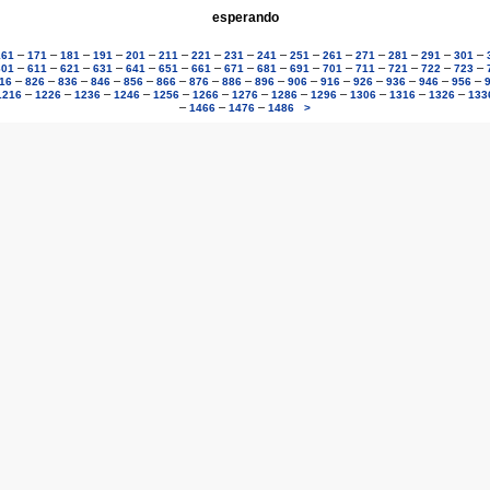
esperando
–
–
–
–
–
–
–
–
–
–
–
–
–
–
–
161
171
181
191
201
211
221
231
241
251
261
271
281
291
301
–
–
–
–
–
–
–
–
–
–
–
–
–
–
–
601
611
621
631
641
651
661
671
681
691
701
711
721
722
723
–
–
–
–
–
–
–
–
–
–
–
–
–
–
–
16
826
836
846
856
866
876
886
896
906
916
926
936
946
956
–
–
–
–
–
–
–
–
–
–
–
–
1216
1226
1236
1246
1256
1266
1276
1286
1296
1306
1316
1326
133
–
–
–
1466
1476
1486
>