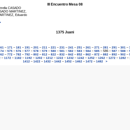
III Encuentro Mesa 08
trella CASADO
 CASADO MARTINEZ,
MARTINEZ, Eduardo
*
1375 Juani
–
–
–
–
–
–
–
–
–
–
–
–
–
–
–
161
171
181
191
201
211
221
231
241
251
261
271
281
291
301
–
–
–
–
–
–
–
–
–
–
–
–
586
–
–
–
574
575
576
577
578
579
580
581
582
583
584
585
587
588
–
–
–
–
–
–
–
–
–
–
–
–
–
–
–
762
772
782
792
802
812
822
832
842
852
862
872
882
892
902
–
–
–
–
–
–
–
–
–
–
–
–
–
2
1172
1182
1192
1202
1212
1222
1232
1242
1252
1262
1272
1282
–
–
–
–
–
–
–
1412
1422
1432
1442
1452
1462
1472
1482
>