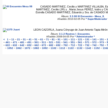
CASADO MARTINEZ, Cecilio y MARTINEZ VILLALBA, Es
MARTINEZ, Cecilio (JR) y , Maria Jesus PEREZ, Isidro y
Estrella CASADO MARTINEZ, Eduardo y Sra. de CASADO 
Álbum:
3.3.08 III Encuentro - Mesa_8
.
Añadido 2010-02-05 Por
* SuperModerador 
LEON CAZORLA, Juana Cónyuge de Juan Antonio Tapia Mirón
Álbum:
3.1.2 Rostros I_Encuentro
.
Añadido 2008-04-05 Por
* Administrador *
–
–
–
–
–
–
–
–
–
–
–
–
–
–
–
–
<
1
11
21
31
41
51
61
71
81
91
101
111
121
131
141
151
–
–
–
–
–
–
–
–
–
–
–
–
–
–
–
461
471
481
491
501
511
521
531
541
551
561
571
572
573
–
–
–
–
–
–
–
–
–
–
–
–
–
–
–
622
632
642
652
662
672
682
692
702
712
722
732
742
752
–
–
–
–
–
–
–
–
–
–
–
–
1052
1062
1072
1082
1092
1102
1112
1122
1132
1142
1152
116