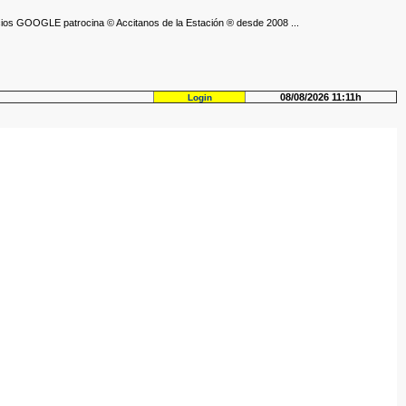
ios GOOGLE patrocina © Accitanos de la Estación ® desde 2008 ...
08/08/2026 11:11h
Login