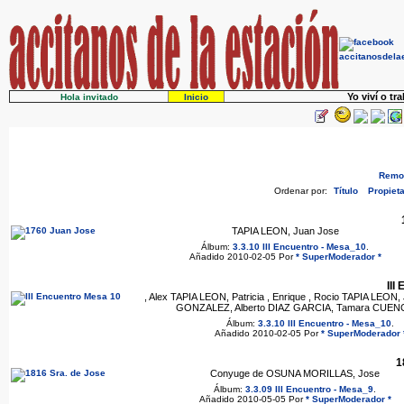
Yo viví o tr
Hola invitado
Inicio
Remov
Ordenar por:
Título
Propieta
TAPIA LEON, Juan Jose
Álbum:
3.3.10 III Encuentro - Mesa_10
.
Añadido 2010-02-05 Por
* SuperModerador *
III
, Alex TAPIA LEON, Patricia , Enrique , Rocio TAPIA LEON, 
GONZALEZ, Alberto DIAZ GARCIA, Tamara CUENC
Álbum:
3.3.10 III Encuentro - Mesa_10
.
Añadido 2010-02-05 Por
* SuperModerador 
1
Conyuge de OSUNA MORILLAS, Jose
Álbum:
3.3.09 III Encuentro - Mesa_9
.
Añadido 2010-05-05 Por
* SuperModerador *