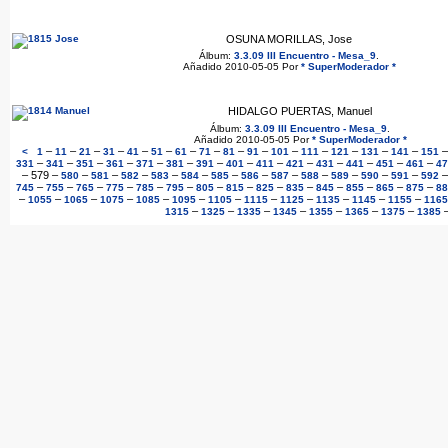
OSUNA MORILLAS, Jose
Álbum:
3.3.09 III Encuentro - Mesa_9
.
Añadido 2010-05-05 Por
* SuperModerador *
HIDALGO PUERTAS, Manuel
Álbum:
3.3.09 III Encuentro - Mesa_9
.
Añadido 2010-05-05 Por
* SuperModerador *
–
–
–
–
–
–
–
–
–
–
–
–
–
–
–
<
1
11
21
31
41
51
61
71
81
91
101
111
121
131
141
151
–
–
–
–
–
–
–
–
–
–
–
–
–
–
331
341
351
361
371
381
391
401
411
421
431
441
451
461
47
–
579
–
–
–
–
–
–
–
–
–
–
–
–
–
580
581
582
583
584
585
586
587
588
589
590
591
592
–
–
–
–
–
–
–
–
–
–
–
–
–
–
745
755
765
775
785
795
805
815
825
835
845
855
865
875
88
–
–
–
–
–
–
–
–
–
–
–
–
1055
1065
1075
1085
1095
1105
1115
1125
1135
1145
1155
1165
–
–
–
–
–
–
–
1315
1325
1335
1345
1355
1365
1375
1385