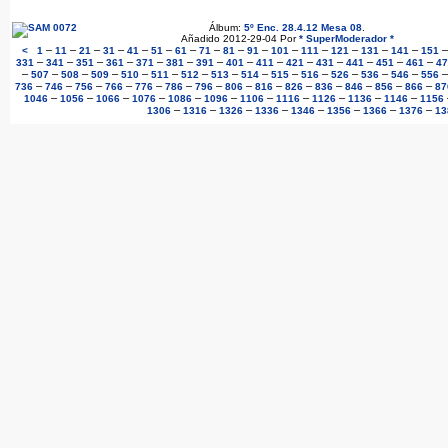
Álbum:
5º Enc. 28.4.12 Mesa 08
.
Añadido 2012-29-04 Por
* SuperModerador *
–
–
–
–
–
–
–
–
–
–
–
–
–
–
–
<
1
11
21
31
41
51
61
71
81
91
101
111
121
131
141
151
–
–
–
–
–
–
–
–
–
–
–
–
–
–
331
341
351
361
371
381
391
401
411
421
431
441
451
461
47
–
–
–
–
–
–
–
–
–
–
–
–
–
–
507
508
509
510
511
512
513
514
515
516
526
536
546
556
–
–
–
–
–
–
–
–
–
–
–
–
–
–
736
746
756
766
776
786
796
806
816
826
836
846
856
866
87
–
–
–
–
–
–
–
–
–
–
–
1046
1056
1066
1076
1086
1096
1106
1116
1126
1136
1146
1156
–
–
–
–
–
–
–
–
1306
1316
1326
1336
1346
1356
1366
1376
13