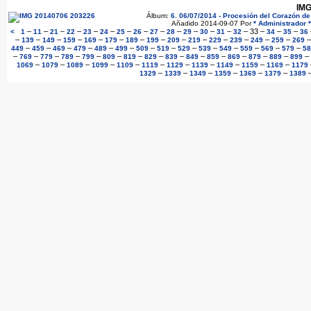
IMG
Álbum:
6. 06/07/2014 - Procesión del Corazón d
Añadido 2014-09-07 Por
* Administrador *
–
–
–
–
–
–
–
–
–
–
–
–
–
–
33
–
–
–
<
1
11
21
22
23
24
25
26
27
28
29
30
31
32
34
35
36
–
–
–
–
–
–
–
–
–
–
–
–
–
–
139
149
159
169
179
189
199
209
219
229
239
249
259
269
–
–
–
–
–
–
–
–
–
–
–
–
–
–
449
459
469
479
489
499
509
519
529
539
549
559
569
579
58
–
–
–
–
–
–
–
–
–
–
–
–
–
–
–
769
779
789
799
809
819
829
839
849
859
869
879
889
899
–
–
–
–
–
–
–
–
–
–
–
1069
1079
1089
1099
1109
1119
1129
1139
1149
1159
1169
1179
–
–
–
–
–
–
1329
1339
1349
1359
1369
1379
1389