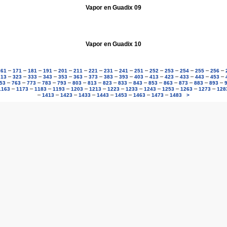
Vapor en Guadix 09
Vapor en Guadix 10
–
–
–
–
–
–
–
–
–
–
–
–
–
–
–
161
171
181
191
201
211
221
231
241
251
252
253
254
255
256
–
–
–
–
–
–
–
–
–
–
–
–
–
–
–
313
323
333
343
353
363
373
383
393
403
413
423
433
443
453
–
–
–
–
–
–
–
–
–
–
–
–
–
–
–
53
763
773
783
793
803
813
823
833
843
853
863
873
883
893
–
–
–
–
–
–
–
–
–
–
–
–
1163
1173
1183
1193
1203
1213
1223
1233
1243
1253
1263
1273
128
–
–
–
–
–
–
–
–
1413
1423
1433
1443
1453
1463
1473
1483
>