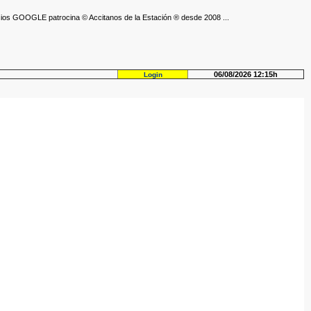
ios GOOGLE patrocina © Accitanos de la Estación ® desde 2008 ...
06/08/2026 12:15h
Login