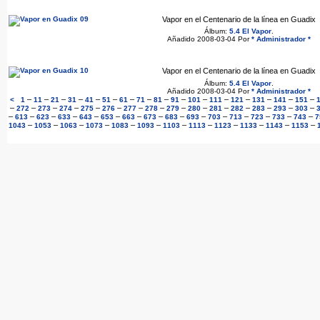
Vapor en el Centenario de la línea en Guadix
Álbum:
5.4 El Vapor
.
Añadido 2008-03-04 Por
* Administrador *
Vapor en el Centenario de la línea en Guadix
Álbum:
5.4 El Vapor
.
Añadido 2008-03-04 Por
* Administrador *
–
–
–
–
–
–
–
–
–
–
–
–
–
–
–
–
<
1
11
21
31
41
51
61
71
81
91
101
111
121
131
141
151
–
–
–
–
–
–
–
–
–
–
–
–
–
–
–
272
273
274
275
276
277
278
279
280
281
282
283
293
303
–
–
–
–
–
–
–
–
–
–
–
–
–
–
–
613
623
633
643
653
663
673
683
693
703
713
723
733
743
7
–
–
–
–
–
–
–
–
–
–
–
–
1043
1053
1063
1073
1083
1093
1103
1113
1123
1133
1143
1153