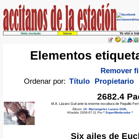
Yo viví o tr
Hola invitado
Inicio
Elementos etiquet
Remover fi
Ordenar por:
Título
Propietario
2682.4 Pa
M.A. Lázaro Guil ante la enorme escultura de Paquillo Fe
Álbum:
10. Mariangeles Lazaro GUIL
.
Añadido 2008-07-11 Por
* SuperModerador *
Six ailes de Euc