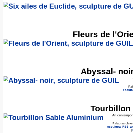
Fleurs de l'Ori
Abyssal- noi
Pal
escult
Tourbillon
Art contempora
Palabras clave
escultura
RSS
ar
[
]
[