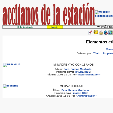
Yo viví o tr
Hola invitado
Inicio
Elementos e
Remov
Ordenar por:
Título
Propieta
MI MADRE Y YO CON 15 AÑOS
Álbum:
Fam. Ramos Machado
.
Palabras clave:
MADRE
RSS
[
]
Añadido 2008-15-08 Por
* SuperModerador *
MI MADRE q.e.p.d
Álbum:
Fam. Ramos Machado
.
Palabras clave:
madre
RSS
[
]
Añadido 2008-16-08 Por
* Administrador *