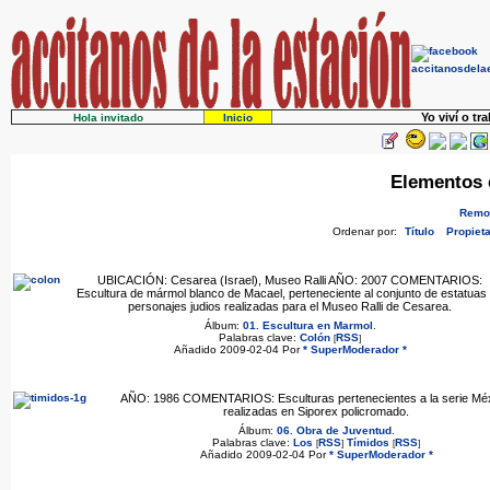
Yo viví o tr
Hola invitado
Inicio
Elementos 
Remov
Ordenar por:
Título
Propieta
UBICACIÓN: Cesarea (Israel), Museo Ralli AÑO: 2007 COMENTARIOS:
Escultura de mármol blanco de Macael, perteneciente al conjunto de estatuas
personajes judios realizadas para el Museo Ralli de Cesarea.
Álbum:
01. Escultura en Marmol
.
Palabras clave:
Colón
RSS
[
]
Añadido 2009-02-04 Por
* SuperModerador *
AÑO: 1986 COMENTARIOS: Esculturas pertenecientes a la serie Méx
realizadas en Siporex policromado.
Álbum:
06. Obra de Juventud
.
Palabras clave:
Los
RSS
Tímidos
RSS
[
]
[
]
Añadido 2009-02-04 Por
* SuperModerador *