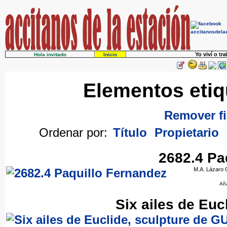
Yo viví o tr
Hola invitado
Inicio
Elementos eti
Remover fi
Ordenar por:
Título
Propietario
2682.4 Pa
M.A. Lázaro G
Añ
Six ailes de Euc