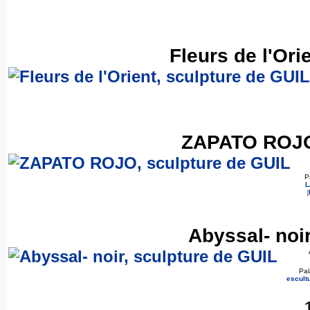
Fleurs de l'Ori
ZAPATO ROJO,
P
L
[
Abyssal- noi
Pal
escult