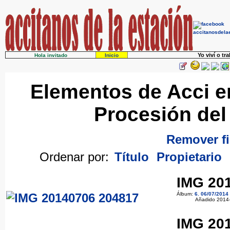
Yo viví o tr
Hola invitado
Inicio
Elementos de Acci en
Procesión del
Remover fi
Ordenar por:
Título
Propietario
IMG 20
Álbum:
6. 06/07/2014
Añadido 2014
IMG 20