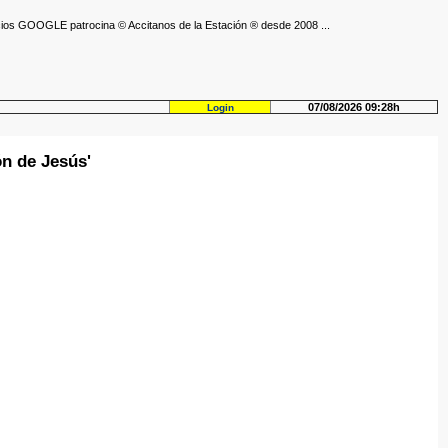
ios GOOGLE patrocina © Accitanos de la Estación ® desde 2008 ...
07/08/2026 09:28h
Login
ón de Jesús'