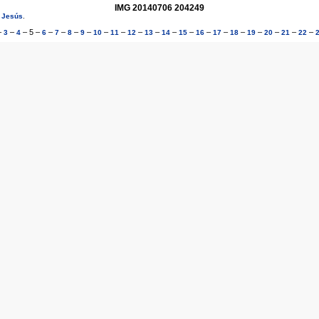
IMG 20140706 204249
e Jesús
.
–
–
–
5
–
–
–
–
–
–
–
–
–
–
–
–
–
–
–
–
–
–
3
4
6
7
8
9
10
11
12
13
14
15
16
17
18
19
20
21
22