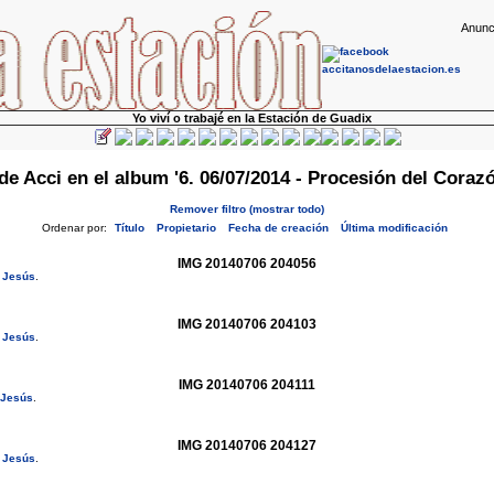
Anunc
Yo viví o trabajé en la Estación de Guadix
e Acci en el album '6. 06/07/2014 - Procesión del Coraz
Remover filtro (mostrar todo)
Ordenar por:
Título
Propietario
Fecha de creación
Última modificación
IMG 20140706 204056
e Jesús
.
IMG 20140706 204103
e Jesús
.
IMG 20140706 204111
 Jesús
.
IMG 20140706 204127
e Jesús
.