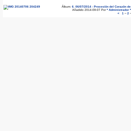
Álbum:
6. 06/07/2014 - Procesión del Corazón d
Añadido 2014-09-07 Por
* Administrador *
–
<
1
2