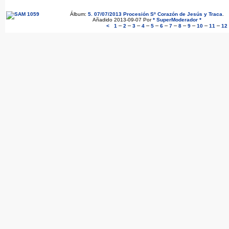
Álbum:
5. 07/07/2013 Procesión Sº Corazón de Jesús y Traca
.
Añadido 2013-09-07 Por
* SuperModerador *
–
–
–
–
–
–
–
–
–
–
–
<
1
2
3
4
5
6
7
8
9
10
11
12