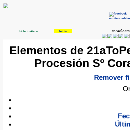
Yo viví o tr
Hola invitado
Inicio
Elementos de 21aToPe 
Procesión Sº Cor
Remover fi
Or
Fec
Últi