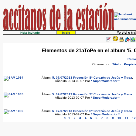
Yo viví o tr
Hola invitado
Inicio
Elementos de 21aToPe en el album '5. 
Remov
Ordenar por:
Título
Propieta
Álbum:
5. 07/07/2013 Procesión Sº Corazón de Jesús y Traca
.
Añadido 2013-09-07 Por
* SuperModerador *
Álbum:
5. 07/07/2013 Procesión Sº Corazón de Jesús y Traca
.
Añadido 2013-09-07 Por
* SuperModerador *
Álbum:
5. 07/07/2013 Procesión Sº Corazón de Jesús y Traca
.
Añadido 2013-09-07 Por
* SuperModerador *
–
–
–
–
–
–
–
–
–
–
–
<
1
2
3
4
5
6
7
8
9
10
11
12