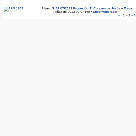
Álbum:
5. 07/07/2013 Procesión Sº Corazón de Jesús y Traca
.
Añadido 2013-09-07 Por
* SuperModerador *
–
–
<
1
2
3