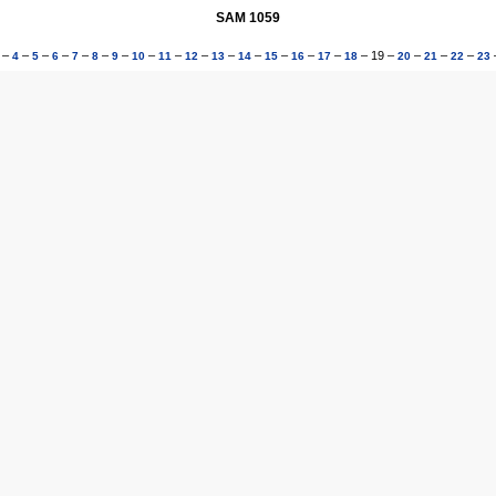
SAM 1059
–
–
–
–
–
–
–
–
–
–
–
–
–
–
–
–
19
–
–
–
–
4
5
6
7
8
9
10
11
12
13
14
15
16
17
18
20
21
22
23