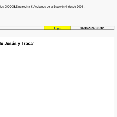
ios GOOGLE patrocina © Accitanos de la Estación ® desde 2008 ...
06/08/2026 19:28h
Login
e Jesús y Traca'