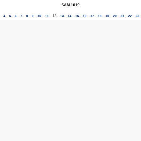
SAM 1019
–
–
–
–
–
–
–
–
–
12
–
–
–
–
–
–
–
–
–
–
–
4
5
6
7
8
9
10
11
13
14
15
16
17
18
19
20
21
22
23