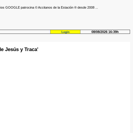
ios GOOGLE patrocina © Accitanos de la Estación ® desde 2008 ...
08/08/2026 16:39h
Login
e Jesús y Traca'