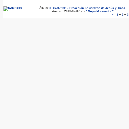
Álbum:
5. 07/07/2013 Procesión Sº Corazón de Jesús y Traca
.
Añadido 2013-09-07 Por
* SuperModerador *
–
–
<
1
2
3