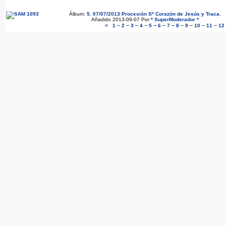
Álbum:
5. 07/07/2013 Procesión Sº Corazón de Jesús y Traca
.
Añadido 2013-09-07 Por
* SuperModerador *
–
–
–
–
–
–
–
–
–
–
–
<
1
2
3
4
5
6
7
8
9
10
11
12