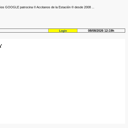
ios GOOGLE patrocina © Accitanos de la Estación ® desde 2008 ...
08/08/2026 12:19h
Login
'