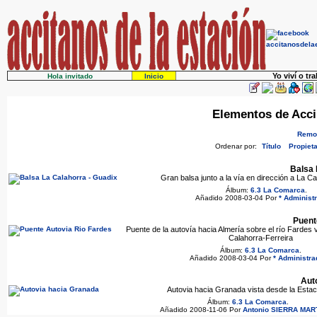
Yo viví o tr
Hola invitado
Inicio
Elementos de Acci
Remov
Ordenar por:
Título
Propieta
Balsa 
Gran balsa junto a la vía en dirección a La C
Álbum:
6.3 La Comarca
.
Añadido 2008-03-04 Por
* Administr
Puent
Puente de la autovía hacia Almería sobre el río Fardes 
Calahorra-Ferreira
Álbum:
6.3 La Comarca
.
Añadido 2008-03-04 Por
* Administra
Aut
Autovia hacia Granada vista desde la Estac
Álbum:
6.3 La Comarca
.
Añadido 2008-11-06 Por
Antonio SIERRA MAR