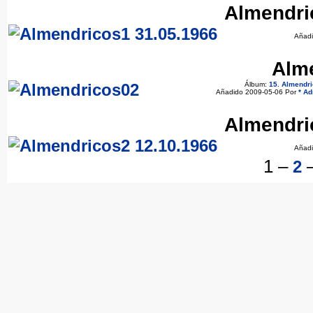
Almendri
Añadi
Alm
Álbum:
15. Almendr
Añadido 2009-05-06 Por
* Ad
Almendri
Añadi
1
–
2