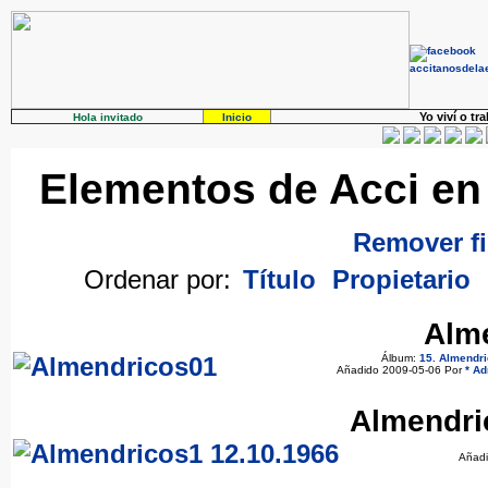
Yo viví o tr
Hola invitado
Inicio
Elementos de Acci en 
Remover fi
Ordenar por:
Título
Propietario
Alm
Álbum:
15. Almendr
Añadido 2009-05-06 Por
* Ad
Almendri
Añadi