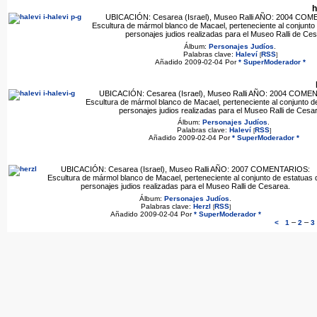
h
UBICACIÓN: Cesarea (Israel), Museo Ralli AÑO: 2004 CO
Escultura de mármol blanco de Macael, perteneciente al conjunto
personajes judios realizadas para el Museo Ralli de Ce
Álbum:
Personajes Judíos
.
Palabras clave:
Haleví
RSS
[
]
Añadido 2009-02-04 Por
* SuperModerador *
UBICACIÓN: Cesarea (Israel), Museo Ralli AÑO: 2004 COME
Escultura de mármol blanco de Macael, perteneciente al conjunto d
personajes judios realizadas para el Museo Ralli de Cesa
Álbum:
Personajes Judíos
.
Palabras clave:
Haleví
RSS
[
]
Añadido 2009-02-04 Por
* SuperModerador *
UBICACIÓN: Cesarea (Israel), Museo Ralli AÑO: 2007 COMENTARIOS:
Escultura de mármol blanco de Macael, perteneciente al conjunto de estatuas 
personajes judios realizadas para el Museo Ralli de Cesarea.
Álbum:
Personajes Judíos
.
Palabras clave:
Herzl
RSS
[
]
Añadido 2009-02-04 Por
* SuperModerador *
–
–
<
1
2
3