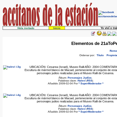
Yo viví o tr
Hola invitado
Inicio
Elementos de 21aToPe
Remov
Ordenar por:
Título
Propieta
UBICACIÓN: Cesarea (Israel), Museo Ralli AÑO: 2004 COMENTAR
Escultura de mármol blanco de Macael, perteneciente al conjunto de est
personajes judios realizadas para el Museo Ralli de Cesarea.
Álbum:
Personajes Judíos
.
Palabras clave:
Haleví
RSS
[
]
Añadido 2009-02-04 Por
* SuperModerador *
UBICACIÓN: Cesarea (Israel), Museo Ralli AÑO: 2004 COMENTAR
Escultura de mármol blanco de Macael, perteneciente al conjunto de est
personajes judios realizadas para el Museo Ralli de Cesarea.
Álbum:
Personajes Judíos
.
Palabras clave:
Haleví
RSS
[
]
Añadido 2009-02-04 Por
* SuperModerador *