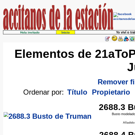
Yo viví o tr
Hola invitado
Inicio
Elementos de 21aToP
J
Remover fi
Ordenar por:
Título
Propietario
2688.3 B
Busto modelado
Añadido
2688.4 B