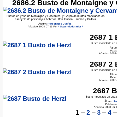
2686.2 Busto de Montaigne y 
Bustos en yeso de Montaigne y Cervantes, y Grupo de bustos modelados en
escayola de personajes hebreos: Ben-Gurion, Truman y Balfour
Álbum:
Personajes Judíos
.
Añadido 2008-07-11 Por
* SuperModerador *
2687 1 
Busto modelado en e
Álbu
Palab
Añadido 2008
2687 2 
Busto modelado en e
Álbu
Palab
Añadido 2008
2687 B
Busto modelado en escay
Álbum:
Pe
Palabras 
Añadido 2008-06-
1
–
–
–
2
3
4