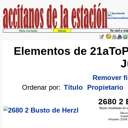
Yo viví o tr
Hola invitado
Inicio
Elementos de 21aToP
J
Remover fi
Ordenar por:
Título
Propietario
2680 2 
Busto modelado en e
Álbu
Palab
Añadido 2008