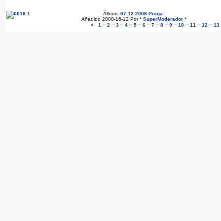
Álbum:
07.12.2008 Praga
.
Añadido 2008-16-12 Por
* SuperModerador *
–
–
–
–
–
–
–
–
–
–
11
–
–
<
1
2
3
4
5
6
7
8
9
10
12
13