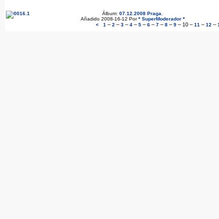
Álbum:
07.12.2008 Praga
.
Añadido 2008-16-12 Por
* SuperModerador *
–
–
–
–
–
–
–
–
–
10
–
–
–
<
1
2
3
4
5
6
7
8
9
11
12