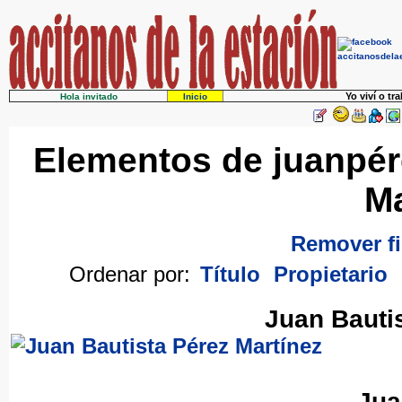
Yo viví o tr
Hola invitado
Inicio
Elementos de juanpér
Ma
Remover fi
Ordenar por:
Título
Propietario
Juan Bauti
Jua