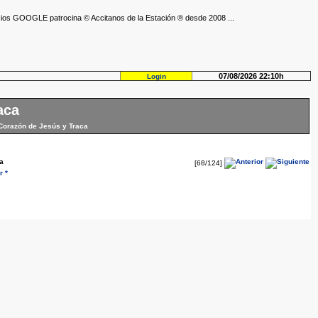
ios GOOGLE patrocina © Accitanos de la Estación ® desde 2008 ...
07/08/2026 22:10h
Login
aca
 Corazón de Jesús y Traca
a
[68/124]
 *