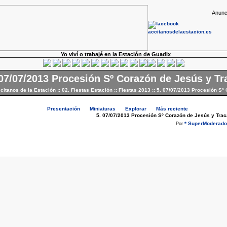
Anunc
Yo viví o trabajé en la Estación de Guadix
 07/07/2013 Procesión Sº Corazón de Jesús y Tr
ccitanos de la Estación
::
02. Fiestas Estación
::
Fiestas 2013
::
5. 07/07/2013 Procesión Sº
Presentación
Miniaturas
Explorar
Más reciente
5. 07/07/2013 Procesión Sº Corazón de Jesús y Trac
* SuperModerador
Por