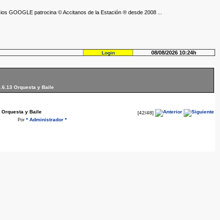
ios GOOGLE patrocina © Accitanos de la Estación ® desde 2008 ...
08/08/2026 10:24h
Login
8.6.13 Orquesta y Baile
3 Orquesta y Baile
[42/48]
* Administrador *
Por