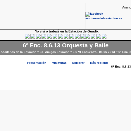
Anunc
Yo viví o trabajé en la Estación de Guadix
6º Enc. 8.6.13 Orquesta y Baile
 Accitanos de la Estación
::
03. Amigos Estación
::
3.6 VI Encuentro - 08.06.2013
::
6º Enc. 
Presentación
Miniaturas
Explorar
Más reciente
6º Enc. 8.6.1