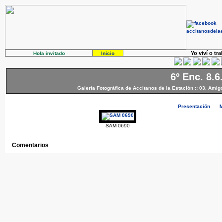
Yo viví o tr
Hola invitado
Inicio
6º Enc. 8.6
Galería Fotográfica de Accitanos de la Estación
::
03. Amig
Presentación
SAM 0690
Comentarios