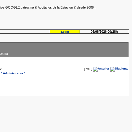
ios GOOGLE patrocina © Accitanos de la Estación ® desde 2008 ...
08/08/2026 00:28h
Login
Emilio
o
[7/18]
* Administrador *
r