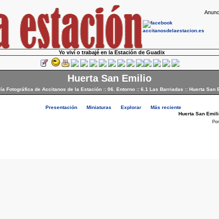
Anunc
Yo viví o trabajé en la Estación de Guadix
Huerta San Emilio
ía Fotográfica de Accitanos de la Estación
::
06. Entorno
::
6.1 Las Barriadas
::
Huerta San 
Presentación
Miniaturas
Explorar
Más reciente
Huerta San Emili
Po