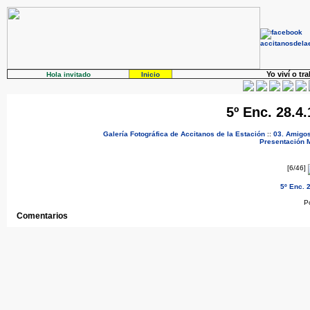
Yo viví o tr
Hola invitado
Inicio
5º Enc. 28.
Galería Fotográfica de Accitanos de la Estación
::
03. Amigo
Presentación
[6/46]
5º Enc.
P
Comentarios