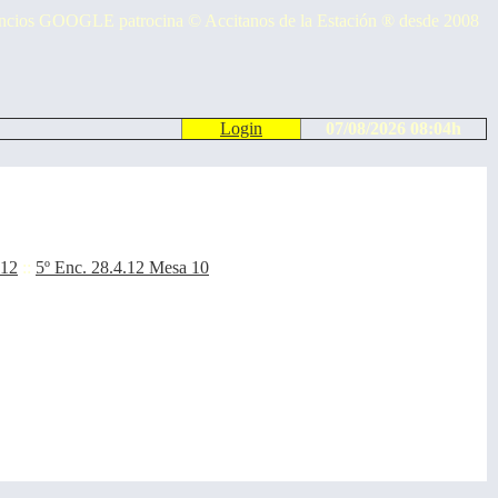
cios GOOGLE patrocina © Accitanos de la Estación ® desde 2008
Login
07/08/2026 08:04h
012
::
5º Enc. 28.4.12 Mesa 10