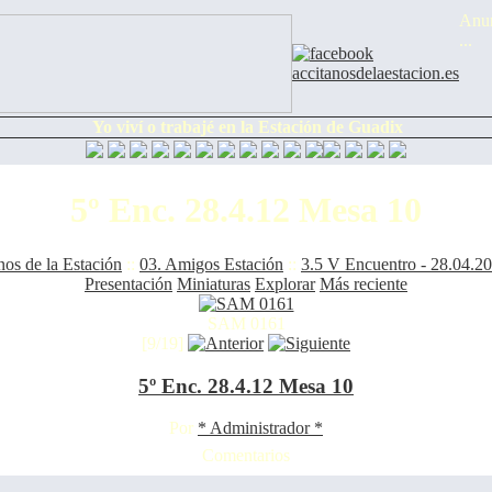
Anun
...
Yo viví o trabajé en la Estación de Guadix
5º Enc. 28.4.12 Mesa 10
nos de la Estación
::
03. Amigos Estación
::
3.5 V Encuentro - 28.04.2
Presentación
Miniaturas
Explorar
Más reciente
SAM 0161
[9/19]
5º Enc. 28.4.12 Mesa 10
Por
* Administrador *
Comentarios