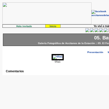
Yo viví o tr
Hola invitado
Inicio
05. Ba
Galería Fotográfica de Accitanos de la Estación
::
05. El Fe
Presentación
05a1
Comentarios