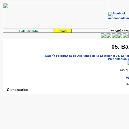
Yo viví o tr
Hola invitado
Inicio
05. Ba
Galería Fotográfica de Accitanos de la Estación
::
05. El Fe
Presentación
[14/27]
05
P
Comentarios