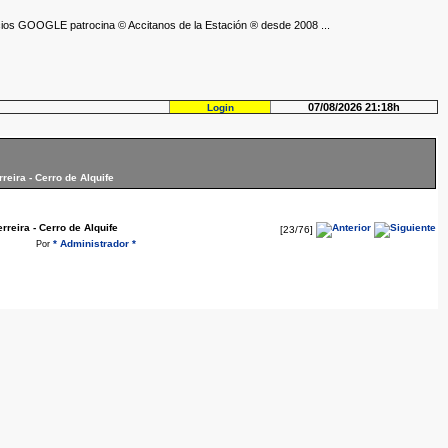
ios GOOGLE patrocina © Accitanos de la Estación ® desde 2008 ...
07/08/2026 21:18h
Login
reira - Cerro de Alquife
rreira - Cerro de Alquife
[23/76]
* Administrador *
Por