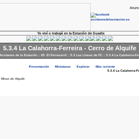
Anunc
Yo viví o trabajé en la Estación de Guadix
5.3.4 La Calahorra-Ferreira - Cerro de Alquife
 Accitanos de la Estación
::
05. El Ferrocarril
::
5.3 Las Líneas de FC
::
5.3.4 La Calahorra-Fer
Presentación
Miniaturas
Explorar
Más reciente
5.3.4 La Calahorra-Fe
s Minas de Alquife