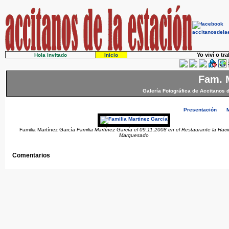
Yo viví o tr
Hola invitado
Inicio
Fam. 
Galería Fotográfica de Accitanos 
Presentación
Familia Martínez García
Familia Martínez García el 09.11.2008 en el Restaurante la Hac
Marquesado
Comentarios