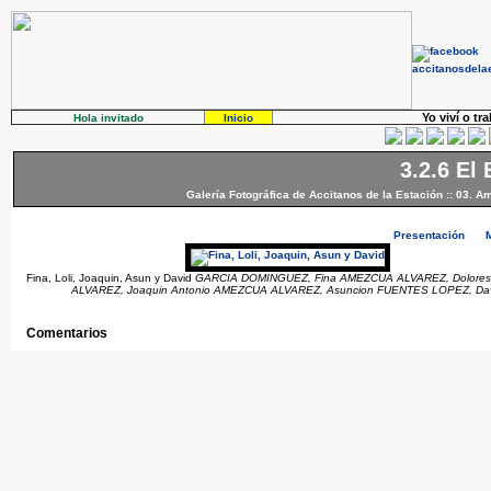
Yo viví o tr
Hola invitado
Inicio
3.2.6 El
Galería Fotográfica de Accitanos de la Estación
::
03. Am
Presentación
Fina, Loli, Joaquin, Asun y David
GARCIA DOMINGUEZ, Fina AMEZCUA ALVAREZ, Dolore
ALVAREZ, Joaquin Antonio AMEZCUA ALVAREZ, Asuncion FUENTES LOPEZ, Da
Comentarios