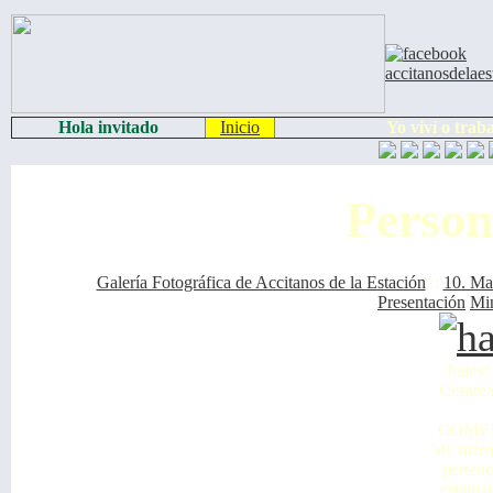
Hola invitado
Inicio
Yo viví o trab
Person
Galería Fotográfica de Accitanos de la Estación
::
10. Ma
Presentación
Min
halevi
Cesarea
COMEN
de márm
pertene
estatua