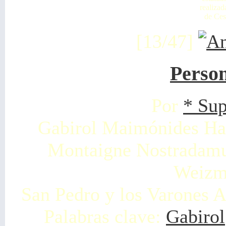
realizad
de Ces
[13/47]
Person
Por
* Su
Gabirol Maimónides Hal
Montaigne Nostradamu
Weizm
San Pedro y los Varones A
Palabras clave:
Gabirol