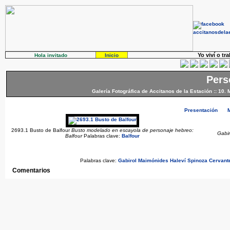
Yo viví o tr
Hola invitado
Inicio
Pers
Galería Fotográfica de Accitanos de la Estación
::
10. 
Presentación
2693.1 Busto de Balfour
Busto modelado en escayola de personaje hebreo:
Gabi
Balfour
Palabras clave:
Balfour
Palabras clave:
Gabirol
Maimónides
Haleví
Spinoza
Cervant
Comentarios