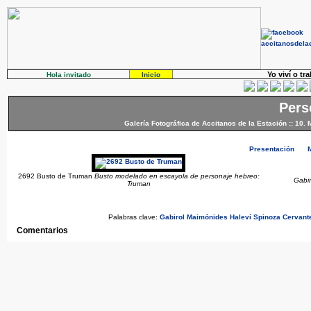
Yo viví o tr
Hola invitado
Inicio
Pers
Galería Fotográfica de Accitanos de la Estación
::
10. 
Presentación
2692 Busto de Truman
Busto modelado en escayola de personaje hebreo:
Gabi
Truman
Palabras clave:
Gabirol
Maimónides
Haleví
Spinoza
Cervant
Comentarios