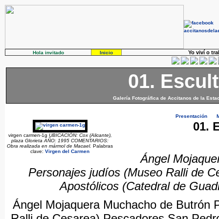
Yo viví o tr
Hola invitado
Inicio
01. Escul
Galería Fotográfica de Accitanos de la Esta
Presentación
01. 
virgen carmen-1g
UBICACIÓN: Cox (Alicante),
plaza Glorieta AÑO: 1995 COMENTARIOS:
Obra realizada en mármol de Macael.
Palabras
clave:
Virgen
del
Carmen
Ángel Mojaque
Personajes judíos (Museo Ralli de 
Apostólicos (Catedral de Guad
Ángel Mojaquera Muchacho de Butrón P
Ralli de Cesarea) Pescadores San Pedro