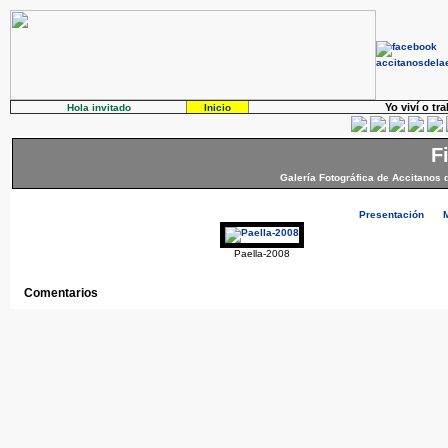
Yo viví o tr
Hola invitado
Inicio
F
Galería Fotográfica de Accitanos 
Presentación
Paella-2008
Comentarios