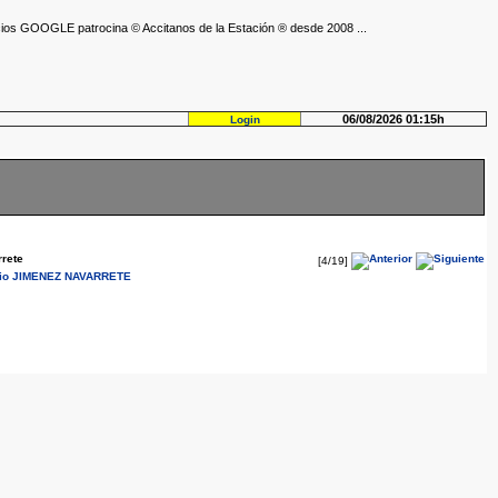
ios GOOGLE patrocina © Accitanos de la Estación ® desde 2008 ...
06/08/2026 01:15h
Login
rete
[4/19]
nio JIMENEZ NAVARRETE